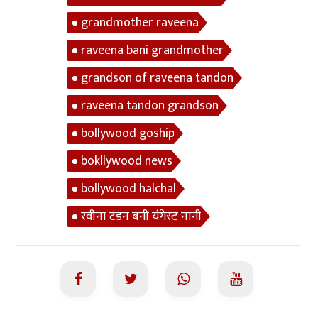
grandmother raveena
raveena bani grandmother
grandson of raveena tandon
raveena tandon grandson
bollywood goship
bokllywood news
bollywood halchal
रवीना टंडन बनी यंगेस्ट नानी