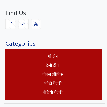
Find Us
Categories
गॉसिप
टेली टॉक
बॉक्स ऑफिस
फोटो गैलरी
वीडियो गैलरी