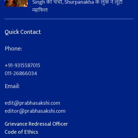
Singh की चर्चा, Shurpanakha के लुक ने लूटी
महफिल
Quick Contact
Phone:
+91-9315587015
011-26866034
Email:
edit@prabhasakshi.com
editor@prabhasakshi.com
Grievance Redressal Officer
Code of Ethics